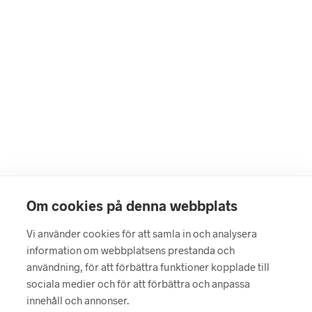
699
kr
LÄS MER
LÄGG I VARUKORG
Om cookies på denna webbplats
Vi använder cookies för att samla in och analysera
990
kr
information om webbplatsens prestanda och
699
kr
VÄLJ ALTERNATIV
Den
användning, för att förbättra funktioner kopplade till
LÄS MER
här
sociala medier och för att förbättra och anpassa
produk
har
innehåll och annonser.