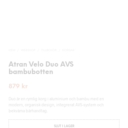
HEM
/
WEBSHOP
/
TILLBEHÖR
/
KORGAR
Atran Velo Duo AVS
bambubotten
879
kr
Duo är en rymlig korg i aluminium och bambu med en
modern, organisk design, integrerat AVS-system och
bekväma bärhandtag.
SLUT I LAGER