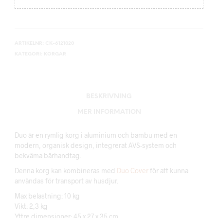
ARTIKELNR:
CK-6121020
KATEGORI:
KORGAR
BESKRIVNING
MER INFORMATION
Duo är en rymlig korg i aluminium och bambu med en
modern, organisk design, integrerat AVS-system och
bekväma bärhandtag.
Denna korg kan kombineras med
Duo Cover
för att kunna
användas för transport av husdjur.
Max belastning: 10 kg
Vikt: 2,3 kg
Yttre dimensioner: 45 x 27 x 35 cm