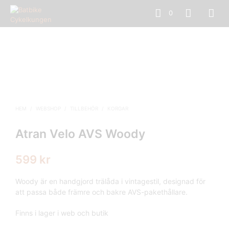
0
HEM
/
WEBSHOP
/
TILLBEHÖR
/
KORGAR
Atran Velo AVS Woody
599
kr
Woody är en handgjord trälåda i vintagestil, designad för
att passa både främre och bakre AVS-pakethållare.
Finns i lager i web och butik