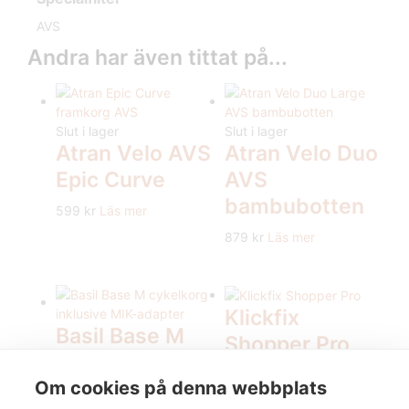
AVS
Andra har även tittat på...
Slut i lager
Slut i lager
Atran Velo AVS
Atran Velo Duo
Epic Curve
AVS
bambubotten
599
kr
Läs mer
879
kr
Läs mer
Klickfix
Basil Base M
Shopper Pro
cykelkorg
699
kr
Lägg i varukorg
inklusive MIK-
Om cookies på denna webbplats