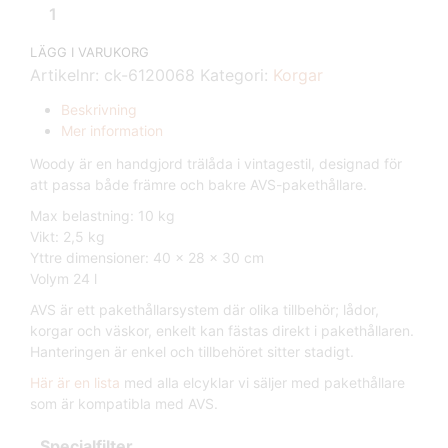
LÄGG I VARUKORG
Artikelnr:
ck-6120068
Kategori:
Korgar
Beskrivning
Mer information
Woody är en handgjord trälåda i vintagestil, designad för
att passa både främre och bakre AVS-pakethållare.
Max belastning: 10 kg
Vikt: 2,5 kg
Yttre dimensioner: 40 x 28 x 30 cm
Volym 24 l
AVS är ett pakethållarsystem där olika tillbehör; lådor,
korgar och väskor, enkelt kan fästas direkt i pakethållaren.
Hanteringen är enkel och tillbehöret sitter stadigt.
Här är en lista
med alla elcyklar vi säljer med pakethållare
som är kompatibla med AVS.
Specialfilter