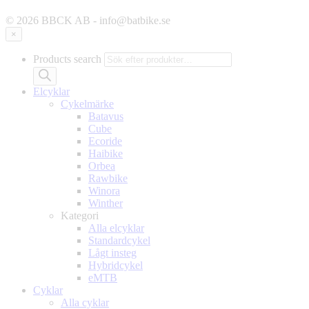
© 2026 BBCK AB - info@batbike.se
×
Products search
Elcyklar
Cykelmärke
Batavus
Cube
Ecoride
Haibike
Orbea
Rawbike
Winora
Winther
Kategori
Alla elcyklar
Standardcykel
Lågt insteg
Hybridcykel
eMTB
Cyklar
Alla cyklar