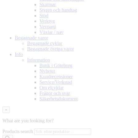
Skärmar
Styren och handtag
Stöd
Verktyg
Vevparti
Växlar / nav
Begagnade varor
Begagnade cyklar
Begagnade övriga varor
Info
Information
Butik i Göteborg
Nyheter
Kundrecensioner
Service/Verkstad
Om elcyklar
Frågor och svar
Säkerhetsdokument
×
What are you looking for?
Products search