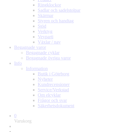
Ringklockor
Sadlar och sadelstolpar
Skärmar
Styren och handtag
Stöd
Verktyg
Vevparti
Växlar / nav
Begagnade varor
Begagnade cyklar
Begagnade övriga varor
Info
Information
Butik i Göteborg
Nyheter
Kundrecensioner
Service/Verkstad
Om elcyklar
Frågor och svar
Säkerhetsdokument
0
Varukorg