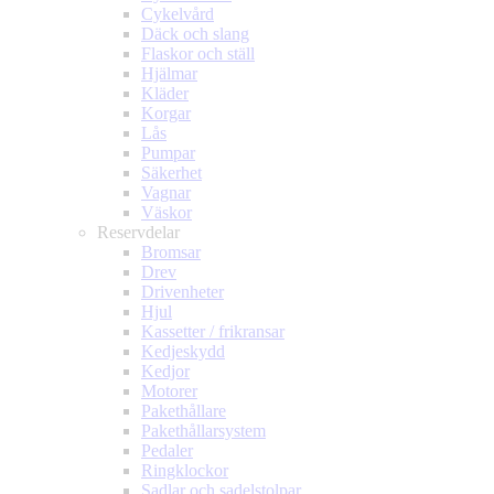
Cykelvård
Däck och slang
Flaskor och ställ
Hjälmar
Kläder
Korgar
Lås
Pumpar
Säkerhet
Vagnar
Väskor
Reservdelar
Bromsar
Drev
Drivenheter
Hjul
Kassetter / frikransar
Kedjeskydd
Kedjor
Motorer
Pakethållare
Pakethållarsystem
Pedaler
Ringklockor
Sadlar och sadelstolpar