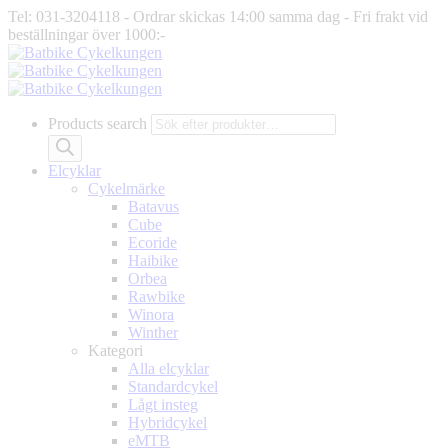
Tel: 031-3204118 - Ordrar skickas 14:00 samma dag - Fri frakt vid
beställningar över 1000:-
Products search
Elcyklar
Cykelmärke
Batavus
Cube
Ecoride
Haibike
Orbea
Rawbike
Winora
Winther
Kategori
Alla elcyklar
Standardcykel
Lågt insteg
Hybridcykel
eMTB