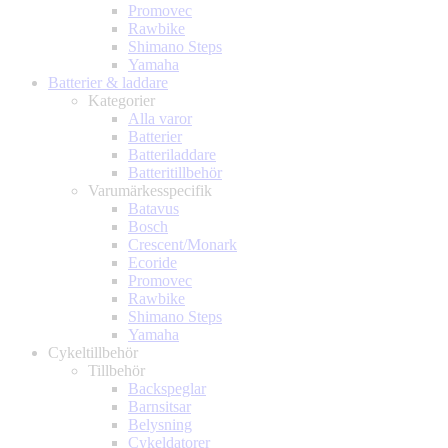
Promovec
Rawbike
Shimano Steps
Yamaha
Batterier & laddare
Kategorier
Alla varor
Batterier
Batteriladdare
Batteritillbehör
Varumärkesspecifik
Batavus
Bosch
Crescent/Monark
Ecoride
Promovec
Rawbike
Shimano Steps
Yamaha
Cykeltillbehör
Tillbehör
Backspeglar
Barnsitsar
Belysning
Cykeldatorer