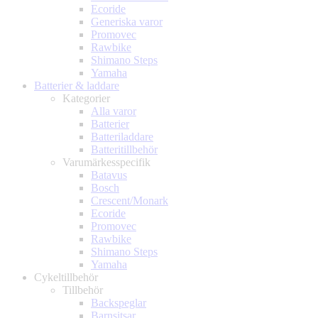
Ecoride
Generiska varor
Promovec
Rawbike
Shimano Steps
Yamaha
Batterier & laddare
Kategorier
Alla varor
Batterier
Batteriladdare
Batteritillbehör
Varumärkesspecifik
Batavus
Bosch
Crescent/Monark
Ecoride
Promovec
Rawbike
Shimano Steps
Yamaha
Cykeltillbehör
Tillbehör
Backspeglar
Barnsitsar