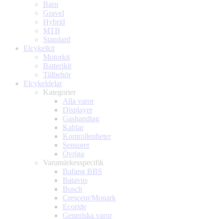
Barn
Gravel
Hybrid
MTB
Standard
Elcykelkit
Motorkit
Batterikit
Tillbehör
Elcykeldelar
Kategorier
Alla varor
Displayer
Gashandtag
Kablar
Kontrollenheter
Sensorer
Övriga
Varumärkesspecifik
Bafang BBS
Batavus
Bosch
Crescent/Monark
Ecoride
Generiska varor