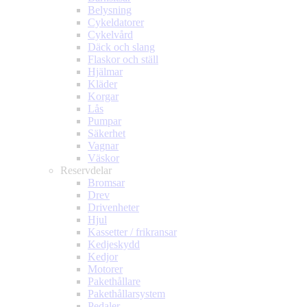
Belysning
Cykeldatorer
Cykelvård
Däck och slang
Flaskor och ställ
Hjälmar
Kläder
Korgar
Lås
Pumpar
Säkerhet
Vagnar
Väskor
Reservdelar
Bromsar
Drev
Drivenheter
Hjul
Kassetter / frikransar
Kedjeskydd
Kedjor
Motorer
Pakethållare
Pakethållarsystem
Pedaler