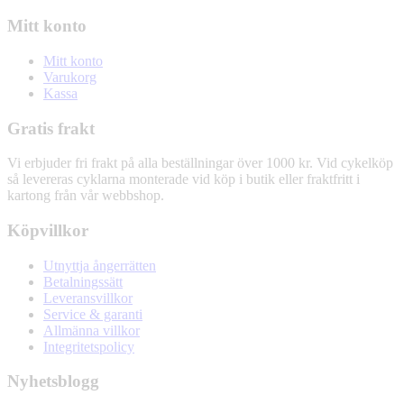
Mitt konto
Mitt konto
Varukorg
Kassa
Gratis frakt
Vi erbjuder fri frakt på alla beställningar över 1000 kr. Vid cykelköp
så levereras cyklarna monterade vid köp i butik eller fraktfritt i
kartong från vår webbshop.
Köpvillkor
Utnyttja ångerrätten
Betalningssätt
Leveransvillkor
Service & garanti
Allmänna villkor
Integritetspolicy
Nyhetsblogg