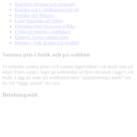
Rawbike elcyklar och mopeder
Batbike och Cykelkungen blir ett
Haibike och Winora
Cube Supreme city bikes
Förmånscykel via Lease a Bike
Cykla på vintern – dubbdäck
Batavus Torino genom åren
Winora – tysk design och kvalitet
Samma pris i butik och på webben
Vi erbjuder samma priser och samma lagersaldon i vår butik som på
nätet. Finns varan i lager på webbsidan så finns det även i lager i vår
butik. Lägg en order på webbsidan med ”upphämtning i butik” om
du vill ”lägga undan” en vara.
Betalningssätt