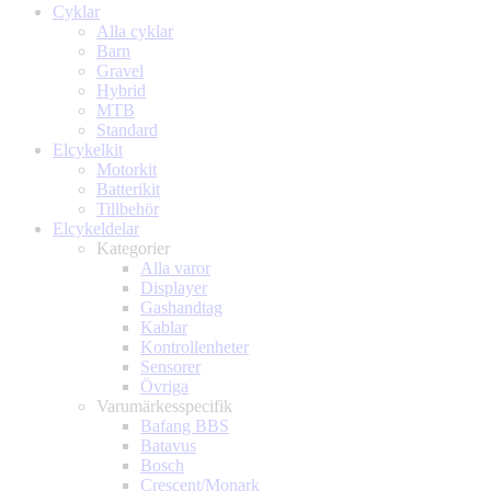
Cyklar
Alla cyklar
Barn
Gravel
Hybrid
MTB
Standard
Elcykelkit
Motorkit
Batterikit
Tillbehör
Elcykeldelar
Kategorier
Alla varor
Displayer
Gashandtag
Kablar
Kontrollenheter
Sensorer
Övriga
Varumärkesspecifik
Bafang BBS
Batavus
Bosch
Crescent/Monark