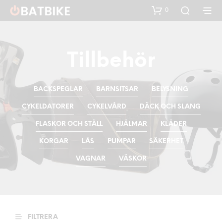
0
Tillbehör
BACKSPEGLAR
BARNSITSAR
BELYSNING
CYKELDATORER
CYKELVÅRD
DÄCK OCH SLANG
FLASKOR OCH STÄLL
HJÄLMAR
KLÄDER
KORGAR
LÅS
PUMPAR
SÄKERHET
VAGNAR
VÄSKOR
FILTRERA