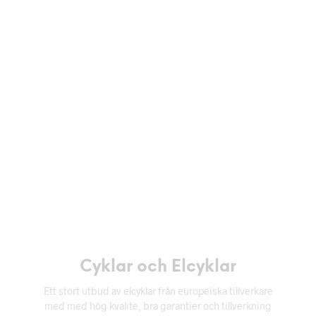
ett nytt kapitel.
FÖRMÅNSCYKEL
via Lease a Bike, Epassi eller Beny
Local
Cyklar och Elcyklar
Ett stort utbud av elcyklar från europeiska tillverkare
med med hög kvalite, bra garantier och tillverkning