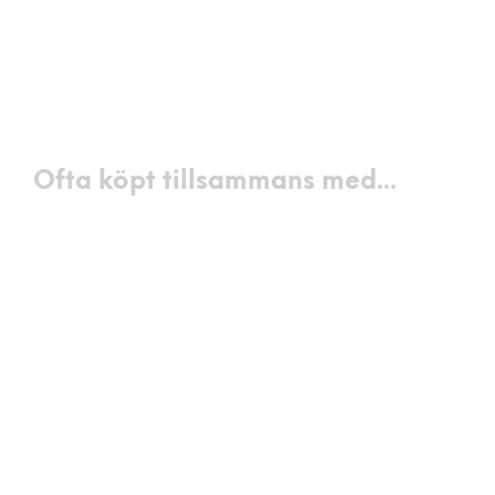
199
kr
LÄGG I VARUKORG
299
kr
LÄGG I VARUKORG
Ofta köpt tillsammans med...
790
kr
LÄGG I VARUKORG
199
kr
LÄGG I VARUKORG