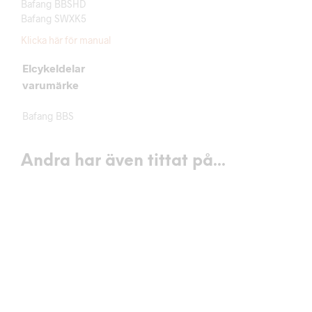
Bafang BBSHD
Bafang SWXK5
Klicka här för manual
Elcykeldelar
varumärke
Bafang BBS
Andra har även tittat på...
199
kr
1090
kr
LÄGG I VARUKORG
LÄGG I VARUKORG