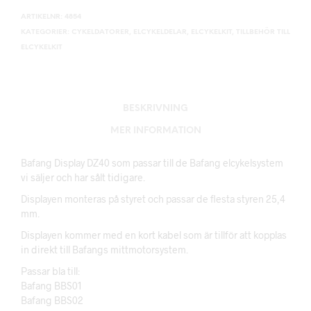
ARTIKELNR:
4854
KATEGORIER:
CYKELDATORER
,
ELCYKELDELAR
,
ELCYKELKIT
,
TILLBEHÖR TILL
ELCYKELKIT
BESKRIVNING
MER INFORMATION
Bafang Display DZ40 som passar till de Bafang elcykelsystem
vi säljer och har sålt tidigare.
Displayen monteras på styret och passar de flesta styren 25,4
mm.
Displayen kommer med en kort kabel som är tillför att kopplas
in direkt till Bafangs mittmotorsystem.
Passar bla till:
Bafang BBS01
Bafang BBS02