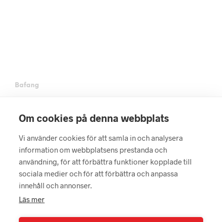
249
kr
349
kr
LÄGG I VARUKORG
LÄGG I VARUKORG
Bafang
Bafang är ett kinsesiskt företag med huvudkontor i Suzhou i
närheten av Shanghai. De fokuserar på elcykelsystem, dvs
Om cookies på denna webbplats
motorer, batterier och övrig elektronik.
De utmärkte sig tidigt med att bli den ledande tillverkaren av
Vi använder cookies för att samla in och analysera
elcykelkit för elkonvertering av vanliga cyklar. På senare år
information om webbplatsens prestanda och
fokuserar de på kompletta elcykelsystem för nya cyklar.
användning, för att förbättra funktioner kopplade till
Vi erbjuder utvalda produkter ur Bafangs stora utbud inom
sociala medier och för att förbättra och anpassa
elcykelkonvertering.
innehåll och annonser.
Vi erbjuder 1 års garanti på Bafang elcykelkit (gäller ej lösa
Läs mer
kontroller).