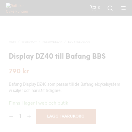
0
HEM
/
WEBSHOP
/
RESERVDELAR
/
ELCYKELDELAR
Display DZ40 till Bafang BBS
790
kr
Bafang Display DZ40 som passar till de Bafang elcykelsystem
vi säljer och har sålt tidigare.
Finns i lager i web och butik
LÄGG I VARUKORG