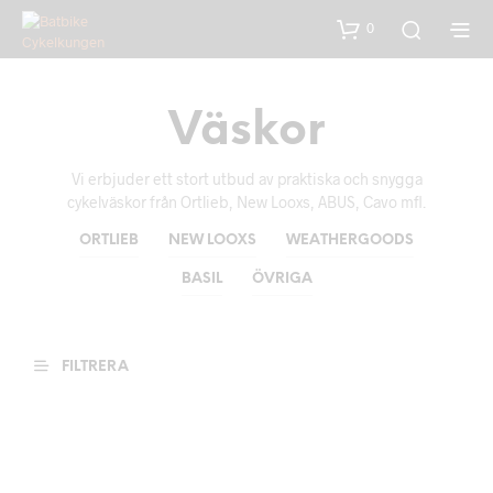
0
Väskor
Vi erbjuder ett stort utbud av praktiska och snygga
cykelväskor från Ortlieb, New Looxs, ABUS, Cavo mfl.
ORTLIEB
NEW LOOXS
WEATHERGOODS
BASIL
ÖVRIGA
FILTRERA