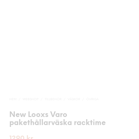
HEM
/
WEBSHOP
/
TILLBEHÖR
/
VÄSKOR
/
ÖVRIGA
New Looxs Varo
pakethållarväska racktime
1290
kr