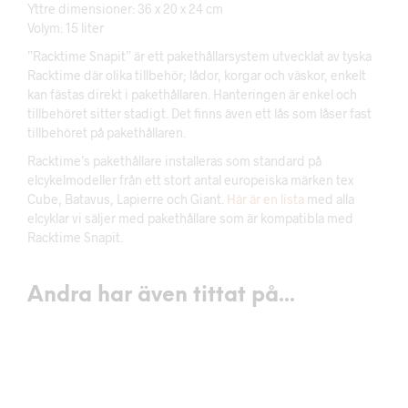
Yttre dimensioner: 36 x 20 x 24 cm
Volym: 15 liter
”Racktime Snapit” är ett pakethållarsystem utvecklat av tyska
Racktime där olika tillbehör; lådor, korgar och väskor, enkelt
kan fästas direkt i pakethållaren. Hanteringen är enkel och
tillbehöret sitter stadigt. Det finns även ett lås som låser fast
tillbehöret på pakethållaren.
Racktime’s pakethållare installeras som standard på
elcykelmodeller från ett stort antal europeiska märken tex
Cube, Batavus, Lapierre och Giant.
Här är en lista
med alla
elcyklar vi säljer med pakethållare som är kompatibla med
Racktime Snapit.
Andra har även tittat på...