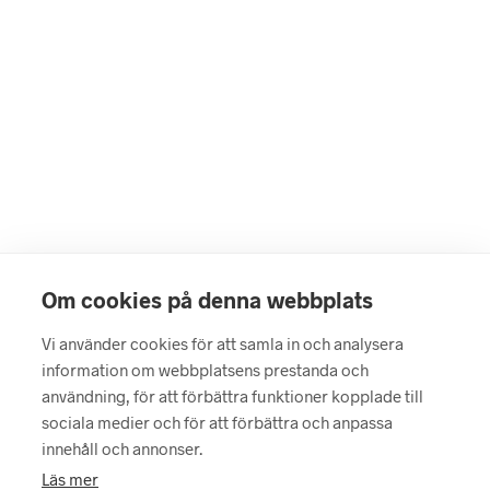
1090
kr
849
kr
LÄGG I VARUKORG
LÄS MER
Om cookies på denna webbplats
Vi använder cookies för att samla in och analysera
information om webbplatsens prestanda och
användning, för att förbättra funktioner kopplade till
799
kr
499
kr
sociala medier och för att förbättra och anpassa
LÄGG I VARUKORG
LÄGG I VARUKORG
innehåll och annonser.
Läs mer