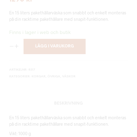
En 15 liters pakethållarväska som snabbt och enkelt monteras
på din racktime pakethållare med snapit-funktionen.
Finns i lager i web och butik
LÄGG I VARUKORG
ARTIKELNR:
8317
KATEGORIER:
KORGAR
,
ÖVRIGA
,
VÄSKOR
BESKRIVNING
En 15 liters pakethållarväska som snabbt och enkelt monteras
på din racktime pakethållare med snapit-funktionen.
Vikt: 1000 g