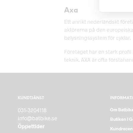
Axa
Ett anrikt nederländskt föret
aktörerna på den europeiska
belysningssystem för cyklar.
Företaget har en stark prof
teknik. AXA är ofta förstahan
KUNDTJÄNST
INFORMAT
031-3204118
Om Batbik
info@batbike.se
Butiken I 
Öppettider
Kundrecen