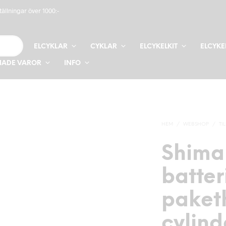
tällningar över 1000:-
ELCYKLAR
CYKLAR
ELCYKELKIT
ELCYKE
ADE VAROR
INFO
HEM
/
WEBSHOP
/
TI
Shima
batter
paket
cylind