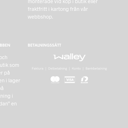
monterade vid köp i butik eller
fraktfritt i kartong från vår
webbshop.
EBBEN
BETALNINGSSÄTT
 och
utik som
er på
n i lager
på
ing i
ndan” en