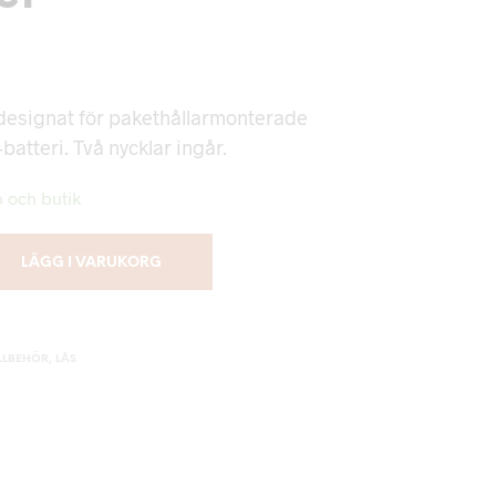
 designat för pakethållarmonterade
atteri. Två nycklar ingår.
b och butik
LÄGG I VARUKORG
ILLBEHÖR
,
LÅS