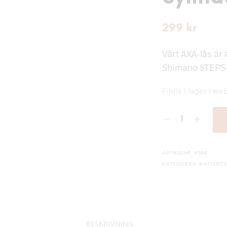
299
kr
Vårt AXA-lås är
Shimano STEPS-b
Finns i lager i we
ARTIKELNR:
9584
KATEGORIER:
BATTERIT
BESKRIVNING