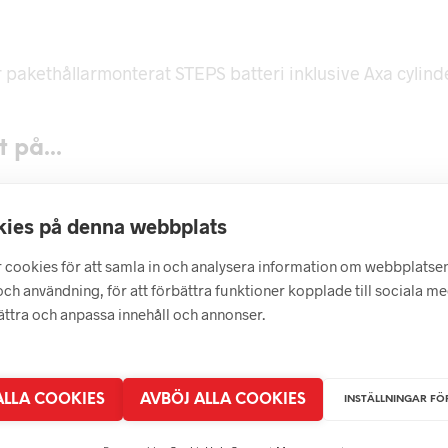
 pakethållarmonterat STEPS batteri inklusive Axa cylinde
 på...
ies på denna webbplats
 cookies för att samla in och analysera information om webbplatse
ch användning, för att förbättra funktioner kopplade till sociala m
bättra och anpassa innehåll och annonser.
299
kr
1490
kr
LÄGG I VARUKORG
399
kr
 ALLA COOKIES
AVBÖJ ALLA COOKIES
INSTÄLLNINGAR FÖ
RUKORG
VÄLJ AL
LÄGG I VARUKORG