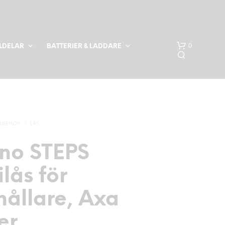
0
LDELAR
BATTERIER & LADDARE
LLBEHÖR
/
LÅS
no STEPS
ilås för
hållare, Axa
er