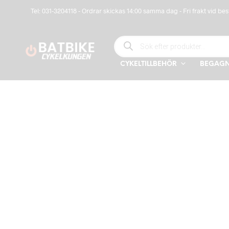
Tel: 031-3204118 - Ordrar skickas 14:00 samma dag - Fri frakt vid bes
PRODUCTS SEARCH
CYKELTILLBEHÖR
BEGAGN