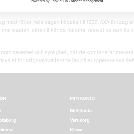
Powered by
CookieHub Consent Management
ag med rötter hela vägen tillbaka till 1902. AXA är ida
 marknaden, särskilt kända för sina innovativa ramlås 
il inom säkerhet och synlighet, där de kombinerar meka
dsvalet för originalmonterade lås på europeiska kvalitet
ION
MITT KONTO
e
Mitt Konto
Göteborg
Varukorg
sioner
Kassa