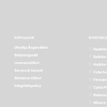
KÖPVILLKOR
NYHETSBL
Utnyttja Ångerrätten
Rawbike
Betalningssätt
Batbike 
Leveransvillkor
Haibike
Service & Garanti
Cube Su
Allmänna Villkor
Förmåns
Integritetspolicy
Cykla P
Batavus
Winora –