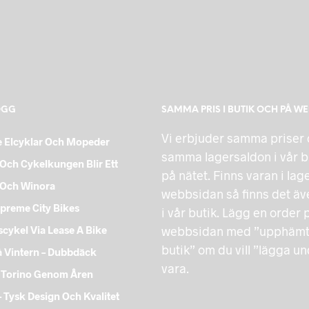
OGG
SAMMA PRIS I BUTIK OCH PÅ W
Vi erbjuder samma priser
 Elcyklar Och Mopeder
samma lagersaldon i vår b
Och Cykelkungen Blir Ett
på nätet. Finns varan i lag
 Och Winora
webbsidan så finns det äve
preme City Bikes
i vår butik. Lägg en order 
cykel Via Lease A Bike
webbsidan med ”upphämtn
butik” om du vill ”lägga u
å Vintern – Dubbdäck
vara.
 Torino Genom Åren
 Tysk Design Och Kvalitet