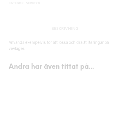
KATEGORI:
VERKTYG
BESKRIVNING
Används exempelvis för att lossa och dra åt låsringar på
vevlager.
Andra har även tittat på...
149
kr
LÄGG I VARUKORG
119
kr
LÄGG I VARUKORG