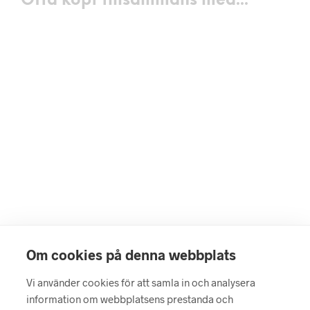
Ofta köpt tillsammans med...
299
kr
LÄGG I VARUKORG
119
kr
LÄGG I VARUKORG
Om cookies på denna webbplats
Vi använder cookies för att samla in och analysera
information om webbplatsens prestanda och
299
kr