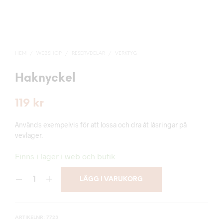
HEM
/
WEBSHOP
/
RESERVDELAR
/
VERKTYG
Haknyckel
119
kr
Används exempelvis för att lossa och dra åt låsringar på
vevlager.
Finns i lager i web och butik
LÄGG I VARUKORG
ARTIKELNR:
7723