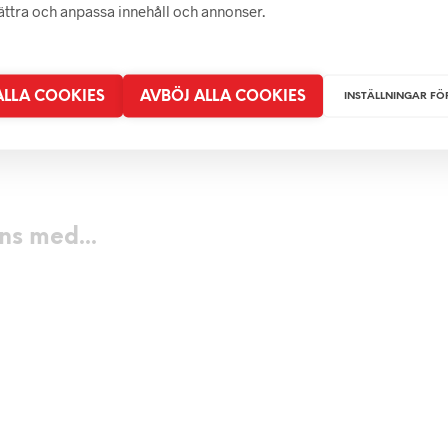
bättra och anpassa innehåll och annonser.
 ALLA COOKIES
AVBÖJ ALLA COOKIES
INSTÄLLNINGAR FÖ
699
kr
499
kr
249
kr
LÄGG I
LÄGG I VARUKORG
LÄGG I VARUKORG
ns med...
699
kr
699
kr
LÄS MER
LÄS MER
RUKORG