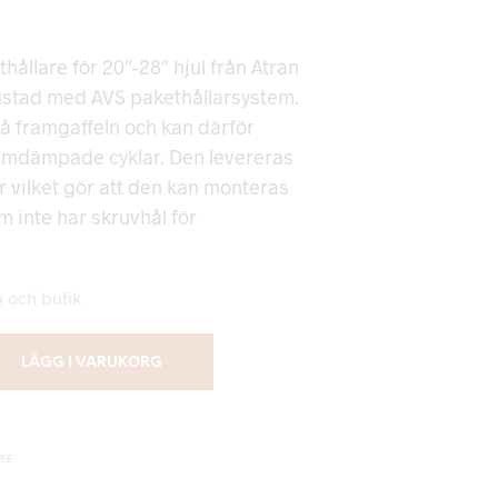
hållare för 20″-28″ hjul från Atran
ustad med AVS pakethållarsystem.
 framgaffeln och kan därför
amdämpade cyklar. Den levereras
vilket gör att den kan monteras
m inte har skruvhål för
b och butik
LÄGG I VARUKORG
RE