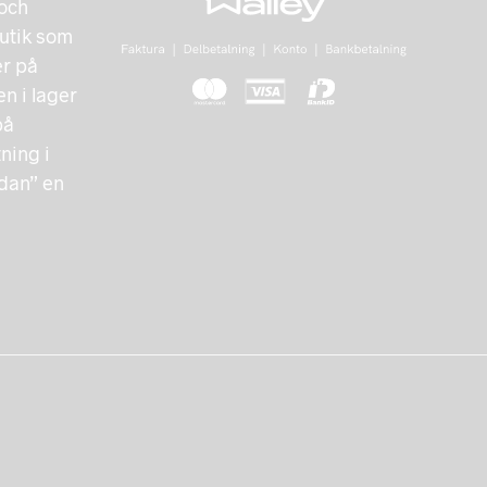
 och
utik som
er på
n i lager
på
ing i
ndan” en