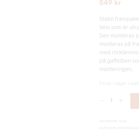
549
kr
Stabil frampaket
Velo som är utr
Den monteras på
monteras på fr
med rörklämmor 
på gaffelben so
monteringen.
Finns i lager i we
ARTIKELNR:
5268
KATEGORI:
PAKETHÅLLA