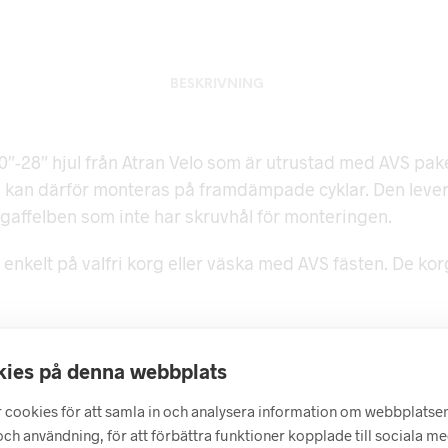
BESKRIVNING
20″-28″ hjul från Atran Velo som är utrustad med AVS pak
 kan därför monteras på framdämpade cyklar. Den leve
gaffelben som inte har skruvhål för monteringen.
 enkelt på valfri korg eller väska med AVS fästen. De ko
ies på denna webbplats
 cookies för att samla in och analysera information om webbplatse
ch användning, för att förbättra funktioner kopplade till sociala m
 på...