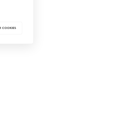
R COOKIES
499
kr
 VARUKORG
LÄS MER