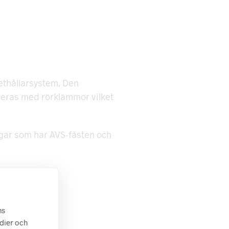
ethållarsystem. Den
reras med rörklämmor vilket
rgar som har AVS-fästen och
ns
edier och