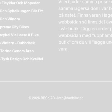
Vi erbjuder samma priser
 Elcyklar Och Mopeder
samma lagersaldon i vår b
Och Cykelkungen Blir Ett
på nätet. Finns varan i lag
 Och Winora
webbsidan så finns det äve
preme City Bikes
i vår butik. Lägg en order 
cykel Via Lease A Bike
webbsidan med ”upphämtn
butik” om du vill ”lägga u
å Vintern – Dubbdäck
vara.
 Torino Genom Åren
 Tysk Design Och Kvalitet
© 2026 BBCK AB - info@batbike.se