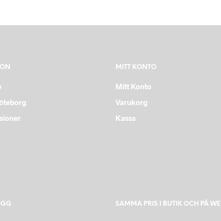
ION
MITT KONTO
e
Mitt Konto
Göteborg
Varukorg
sioner
Kassa
OGG
SAMMA PRIS I BUTIK OCH PÅ W