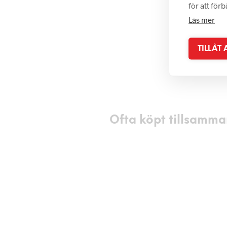
för att för
Läs mer
TILLÅT
699
kr
699
kr
LÄS MER
LÄS MER
Ofta köpt tillsamma
549
kr
LÄGG I VA
549
kr