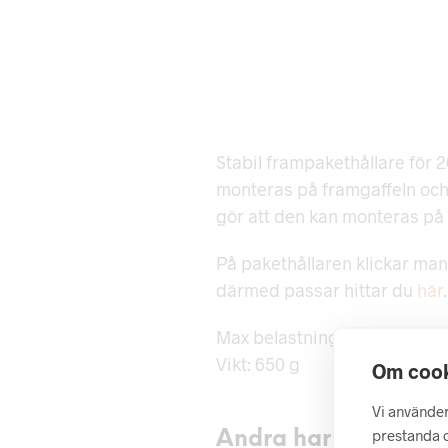
Stabil frampakethållare för 
monteras på framgaffeln och
gör att den kan monteras på 
På pakethållaren klickar man
därmed passar hittar du
här
.
Max belastning: 10 kg
Vikt: 650 g
Om cook
Vi använder
prestanda o
Andra har även tittat