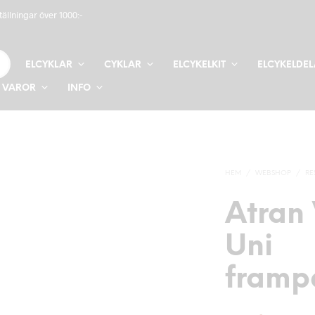
tällningar över 1000:-
ELCYKLAR
CYKLAR
ELCYKELKIT
ELCYKELDE
 VAROR
INFO
HEM
/
WEBSHOP
/
RE
Atran 
Uni
framp