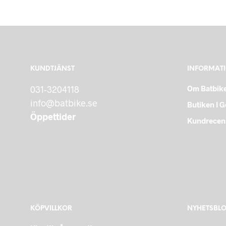
LÄGG I VARUKORG
KUNDTJÄNST
INFORMAT
031-3204118
Om Batbik
info@batbike.se
Butiken I 
Öppettider
Kundrecen
KÖPVILLKOR
NYHETSBL