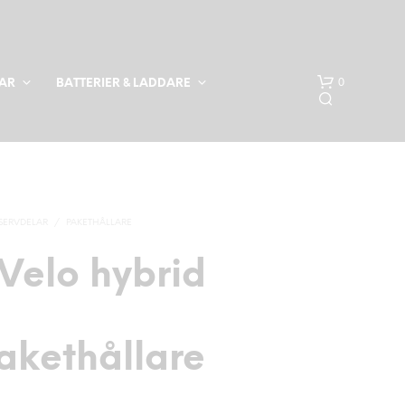
0
LAR
BATTERIER & LADDARE
SERVDELAR
/
PAKETHÅLLARE
Velo hybrid
akethållare