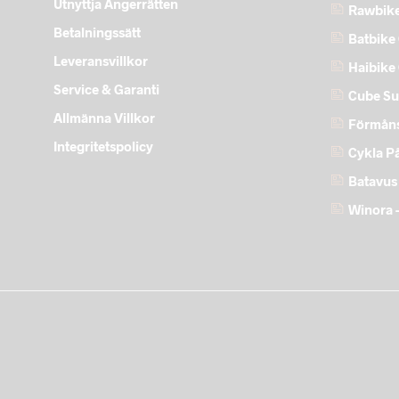
Utnyttja Ångerrätten
Rawbike
Betalningssätt
Batbike 
Leveransvillkor
Haibike
Service & Garanti
Cube Su
Allmänna Villkor
Förmåns
Integritetspolicy
Cykla P
Batavus
Winora –