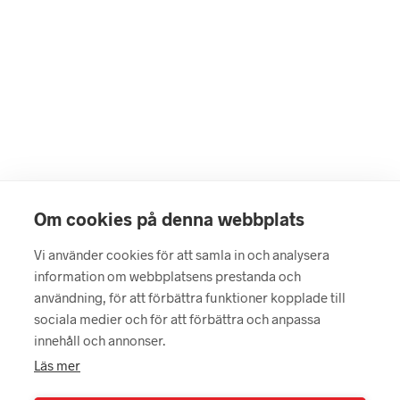
LÄGG I VARUKORG
LÄGG I VARUKORG
Om cookies på denna webbplats
Vi använder cookies för att samla in och analysera
information om webbplatsens prestanda och
användning, för att förbättra funktioner kopplade till
799
kr
599
kr
sociala medier och för att förbättra och anpassa
LÄGG I VARUKORG
LÄGG I VARUKORG
innehåll och annonser.
Läs mer