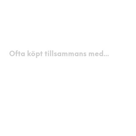
149
kr
1890
kr
LÄGG I VARUKORG
LÄGG I VARUKORG
Ofta köpt tillsammans med...
1350
kr
699
kr