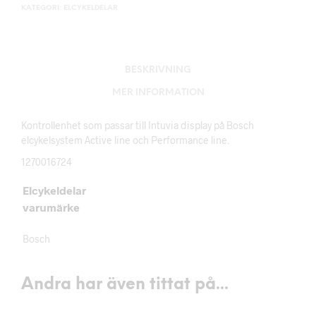
KATEGORI:
ELCYKELDELAR
BESKRIVNING
MER INFORMATION
Kontrollenhet som passar till Intuvia display på Bosch
elcykelsystem Active line och Performance line.
1270016724
Elcykeldelar
varumärke
Bosch
Andra har även tittat på...