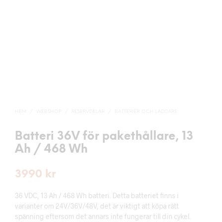
HEM
/
WEBSHOP
/
RESERVDELAR
/
BATTERIER OCH LADDARE
Batteri 36V för pakethållare, 13
Ah / 468 Wh
3990
kr
36 VDC, 13 Ah / 468 Wh batteri. Detta batteriet finns i
varianter om 24V/36V/48V, det är viktigt att köpa rätt
spänning eftersom det annars inte fungerar till din cykel.