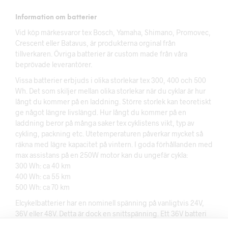
Information om batterier
Vid köp märkesvaror tex Bosch, Yamaha, Shimano, Promovec,
Crescent eller Batavus, är produkterna orginal från
tillverkaren. Övriga batterier är custom made från våra
beprövade leverantörer.
Vissa batterier erbjuds i olika storlekar tex 300, 400 och 500
Wh. Det som skiljer mellan olika storlekar när du cyklar är hur
långt du kommer på en laddning. Större storlek kan teoretiskt
ge något längre livslängd. Hur långt du kommer på en
laddning beror på många saker tex cyklistens vikt, typ av
cykling, packning etc. Utetemperaturen påverkar mycket så
räkna med lägre kapacitet på vintern. I goda förhållanden med
max assistans på en 250W motor kan du ungefär cykla:
300 Wh: ca 40 km
400 Wh: ca 55 km
500 Wh: ca 70 km
Elcykelbatterier har en nominell spänning på vanligtvis 24V,
36V eller 48V. Detta är dock en snittspänning. Ett 36V batteri
ger ca 42V när det är fullladdat men bara 30V när det är helt