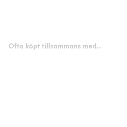
3290
kr
3990
kr
VÄLJ ALTERNATIV
VÄLJ ALTERNATIV
Ofta köpt tillsammans med...