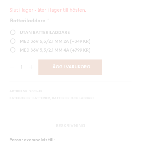
Slut i lager - åter i lager till hösten.
Batteriladdare
*
UTAN BATTERILADDARE
MED 36V 5,5/2,1 MM 2A
(+
349
KR
)
MED 36V 5,5/2,1 MM 4A
(+
799
KR
)
LÄGG I VARUKORG
ARTIKELNR:
9005-13
KATEGORIER:
BATTERIER
,
BATTERIER OCH LADDARE
BESKRIVNING
Passar exempelvis till: