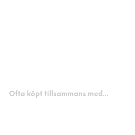
3990
kr
3990
kr
VÄLJ ALTERNATIV
VÄLJ ALTERNATIV
Ofta köpt tillsammans med...