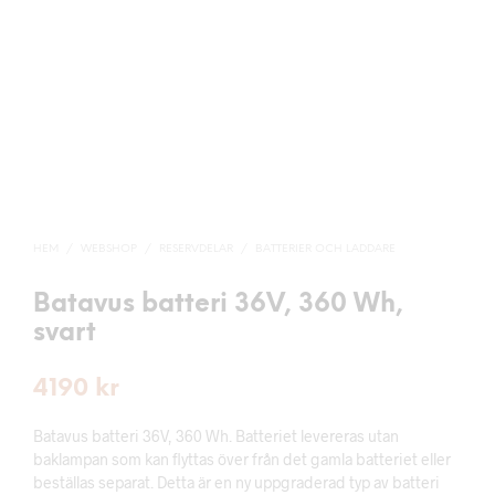
HEM
/
WEBSHOP
/
RESERVDELAR
/
BATTERIER OCH LADDARE
Batavus batteri 36V, 360 Wh,
svart
4190
kr
Batavus batteri 36V, 360 Wh. Batteriet levereras utan
baklampan som kan flyttas över från det gamla batteriet eller
beställas separat. Detta är en ny uppgraderad typ av batteri