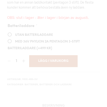
som har en annan laddkontakt (pentagon 3 stift). De flesta
kunder kommer att behöva beställa även ny laddare.
OBS: slut i lager - åter i lager i början av augusti.
Batteriladdare
*
UTAN BATTERILADDARE
MED 36V PHYLION 2A PENTAGON 3-STIFT
BATTERILADDARE
(+
499
KR
)
LÄGG I VARUKORG
ARTIKELNR:
9031-400-SV
KATEGORIER:
BATTERIER
,
BATTERIER OCH LADDARE
BESKRIVNING