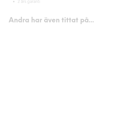
2 års garanti
Andra har även tittat på...
4990
kr
3790
kr
VÄLJ ALTERNATIV
VÄLJ ALTERNATIV