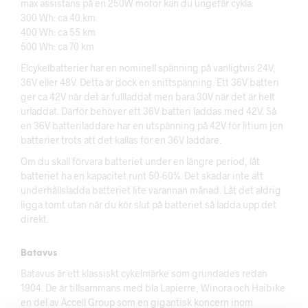
max assistans på en 250W motor kan du ungefär cykla:
300 Wh: ca 40 km
400 Wh: ca 55 km
500 Wh: ca 70 km
Elcykelbatterier har en nominell spänning på vanligtvis 24V,
36V eller 48V. Detta är dock en snittspänning. Ett 36V batteri
ger ca 42V när det är fullladdat men bara 30V när det är helt
urladdat. Därför behöver ett 36V batteri laddas med 42V. Så
en 36V batteriladdare har en utspänning på 42V för litium jon
batterier trots att det kallas för en 36V laddare.
Om du skall förvara batteriet under en längre period, låt
batteriet ha en kapacitet runt 50-60%. Det skadar inte att
underhållsladda batteriet lite varannan månad. Låt det aldrig
ligga tomt utan när du kör slut på batteriet så ladda upp det
direkt.
Batavus
Batavus är ett klassiskt cykelmärke som grundades redan
1904. De är tillsammans med bla Lapierre, Winora och Haibike
en del av Accell Group som en gigantisk koncern inom