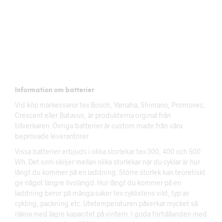
499
kr
599
kr
LÄGG I VARUKORG
LÄGG I VARUKORG
Information om batterier
Vid köp märkesvaror tex Bosch, Yamaha, Shimano, Promovec,
Crescent eller Batavus, är produkterna orginal från
tillverkaren. Övriga batterier är custom made från våra
beprövade leverantörer.
Vissa batterier erbjuds i olika storlekar tex 300, 400 och 500
Wh. Det som skiljer mellan olika storlekar när du cyklar är hur
långt du kommer på en laddning. Större storlek kan teoretiskt
ge något längre livslängd. Hur långt du kommer på en
laddning beror på många saker tex cyklistens vikt, typ av
cykling, packning etc. Utetemperaturen påverkar mycket så
räkna med lägre kapacitet på vintern. I goda förhållanden med