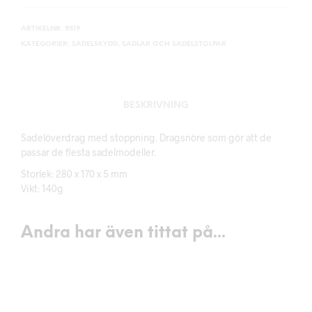
ARTIKELNR:
5519
KATEGORIER:
SADELSKYDD
,
SADLAR OCH SADELSTOLPAR
BESKRIVNING
Sadelöverdrag med stoppning. Dragsnöre som gör att de
passar de flesta sadelmodeller.
Storlek: 280 x 170 x 5 mm
Vikt: 140g
Andra har även tittat på...