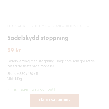
HEM
/
WEBSHOP
/
RESERVDELAR
/
SADLAR OCH SADELSTOLPAR
Sadelskydd stoppning
59
kr
Sadelöverdrag med stoppning. Dragsnöre som gör att de
passar de flesta sadelmodeller.
Storlek: 280 x 170 x 5 mm
Vikt: 140g
Finns i lager i web och butik
LÄGG I VARUKORG