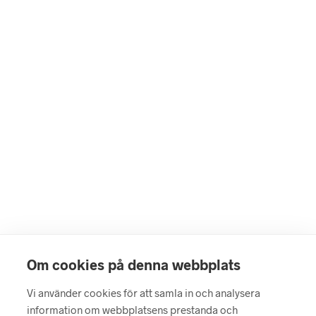
1490
kr
1490
kr
LÄGG I VARUKORG
LÄGG I VARUKORG
Om cookies på denna webbplats
Vi använder cookies för att samla in och analysera
information om webbplatsens prestanda och
499
kr
499
kr