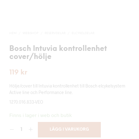
HEM
/
WEBSHOP
/
RESERVDELAR
/
ELCYKELDELAR
Bosch Intuvia kontrollenhet
cover/hölje
119
kr
Hölje/cover till Intuvia kontrollenhet till Bosch elcykelsystem
Active line och Performance line.
1270.016.833-VEO
Finns i lager i web och butik
LÄGG I VARUKORG