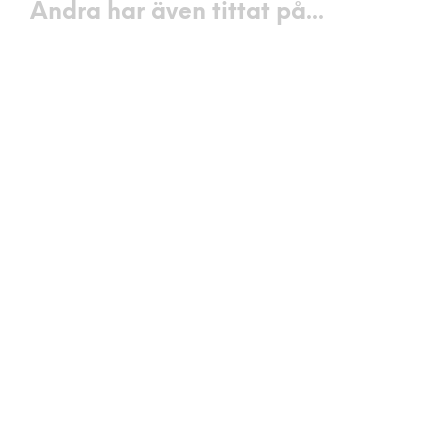
Andra har även tittat på...
699
kr
479
kr
LÄGG I VARUKORG
LÄGG I VARUKORG