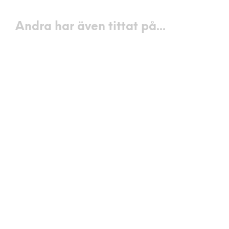
Andra har även tittat på...
500
kr
850
kr
LÄGG I VARUKORG
LÄGG I VARUKORG
300
kr
LÄGG I VARUKORG
500
kr