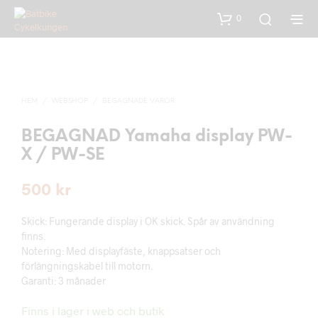
0
HEM
/
WEBSHOP
/
BEGAGNADE VAROR
BEGAGNAD Yamaha display PW-
X / PW-SE
500
kr
Skick: Fungerande display i OK skick. Spår av användning
finns.
Notering: Med displayfäste, knappsatser och
förlängningskabel till motorn.
Garanti: 3 månader
Finns i lager i web och butik