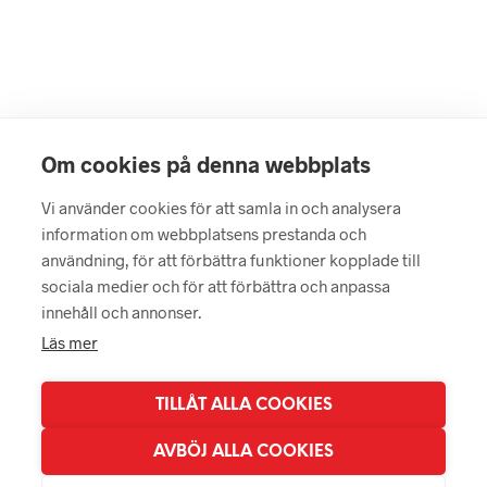
LÄGG I VARUKORG
Om cookies på denna webbplats
150
kr
LÄGG I VARUKORG
Vi använder cookies för att samla in och analysera
information om webbplatsens prestanda och
450
kr
användning, för att förbättra funktioner kopplade till
LÄGG I VARUKORG
sociala medier och för att förbättra och anpassa
innehåll och annonser.
Läs mer
TILLÅT ALLA COOKIES
AVBÖJ ALLA COOKIES
© 2026 BBCK AB - info@batbike.se