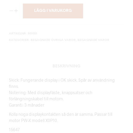
LÄGG I VARUKORG
ARTIKELNR:
501051
KATEGORIER:
BEGAGNADE ÖVRIGA VAROR
,
BEGAGNADE VAROR
BESKRIVNING
Skick: Fungerande display i OK skick. Spår av användning
finns.
Notering: Med displayfäste, knappsatser och
förlängningskabel till motorn.
Garanti: 3 månader
Kolla noga displaykontakten så den är samma. Passar till
motor PW-X modell X0P10.
15647