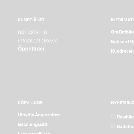
KUNDTJÄNST
INFORMAT
031-3204118
Om Batbik
info@batbike.se
Butiken I 
Öppettider
Kundrecen
KÖPVILLKOR
NYHETSBL
Utnyttja Ångerrätten
Rawbike
Betalningssätt
Batbike 
Leveransvillkor