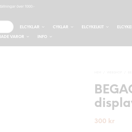
tällningar över 1000:-
ELCYKLAR
CYKLAR
ELCYKELKIT
ELCYKE
ADE VAROR
INFO
HEM
/
WEBSHOP
/
BE
BEGA
displ
300
kr