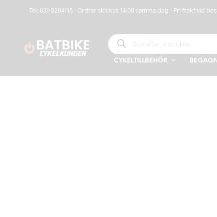
Tel: 031-3204118 - Ordrar skickas 14:00 samma dag - Fri frakt vid bes
PRODUCTS SEARCH
CYKELTILLBEHÖR
BEGAGN