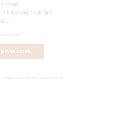
/oanvänd
 till Bafang elcykelkit
nader
b och butik
G I VARUKORG
DE ÖVRIGA VAROR
,
BEGAGNADE VAROR