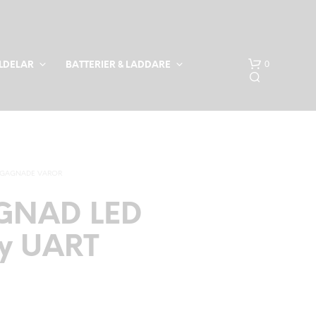
0
LDELAR
BATTERIER & LADDARE
GAGNADE VAROR
GNAD LED
ay UART