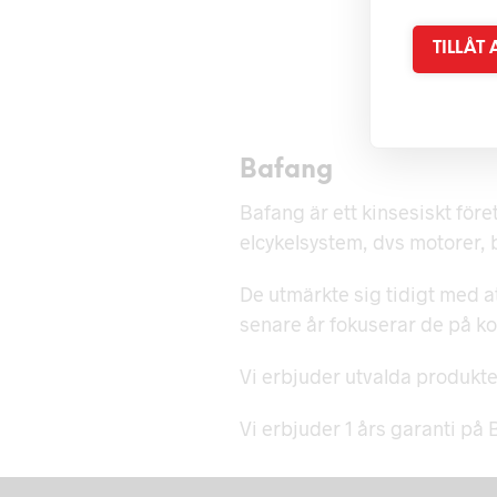
TILLÅT
850
kr
500
kr
LÄGG I VARUKORG
LÄGG I VA
Bafang
Bafang är ett kinsesiskt för
elcykelsystem, dvs motorer, b
De utmärkte sig tidigt med att
senare år fokuserar de på ko
Vi erbjuder utvalda produkte
Vi erbjuder 1 års garanti på B