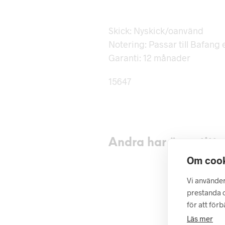
Skick: Nyskick/oanvänd
Notering: Passar till Bafang e
Garanti: 12 månader
15647
Andra har även tittat
Om cook
Vi använder
prestanda o
för att för
Läs mer