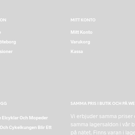
ION
MITT KONTO
e
Mitt Konto
Göteborg
Varukorg
sioner
Kassa
OGG
SAMMA PRIS I BUTIK OCH PÅ W
Vi erbjuder samma priser
 Elcyklar Och Mopeder
samma lagersaldon i vår b
Och Cykelkungen Blir Ett
på nätet. Finns varan i lag