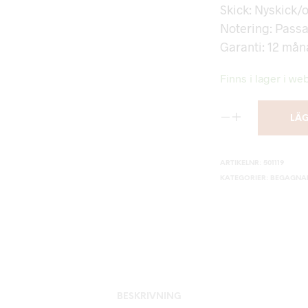
Skick: Nyskick
Notering: Passar
Garanti: 12 må
Finns i lager i we
LÄG
ARTIKELNR:
501119
KATEGORIER:
BEGAGNA
BESKRIVNING