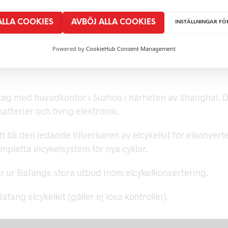
 ALLA COOKIES
AVBÖJ ALLA COOKIES
INSTÄLLNINGAR FÖ
500
kr
399
kr
500
kr
LÄGG I
RUKORG
LÄGG I VARUKORG
LÄGG I VARUKORG
Powered by
CookieHub Consent Management
etag med huvudkontor i Suzhou i närheten av Shanghai. 
atterier och övrig elektronik.
 bli den ledande tillverkaren av elcykelkit för elkonverte
mpletta elcykelsystem för nya cyklar.
r ur Bafangs stora utbud inom elcykelkonvertering.
afang elcykelkit (gäller ej lösa kontroller).