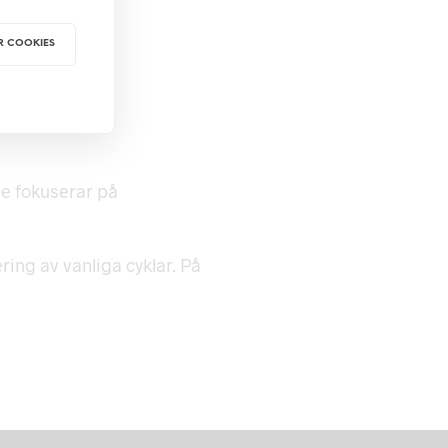
R COOKIES
1500
kr
 VARUKORG
LÄGG I VARUKORG
De fokuserar på
ring av vanliga cyklar. På