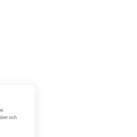
ns
edier och