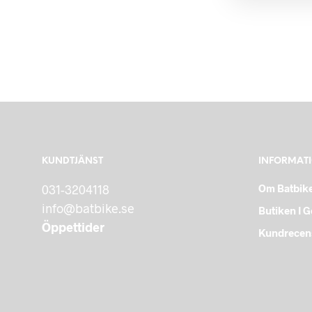
KUNDTJÄNST
INFORMAT
031-3204118
Om Batbik
info@batbike.se
Butiken I 
Öppettider
Kundrecen