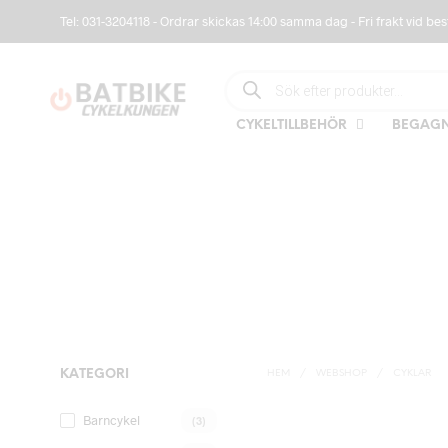
Tel: 031-3204118 - Ordrar skickas 14:00 samma dag - Fri frakt vid bes
PRODUCTS SEARCH
CYKELTILLBEHÖR
BEGAGN
KATEGORI
HEM
/
WEBSHOP
/
CYKLAR
Barncykel
(3)