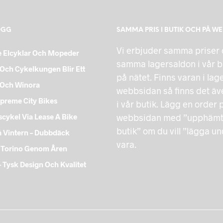
OGG
SAMMA PRIS I BUTIK OCH PÅ W
Vi erbjuder samma priser
 Elcyklar Och Mopeder
samma lagersaldon i vår b
Och Cykelkungen Blir Ett
på nätet. Finns varan i lag
 Och Winora
webbsidan så finns det äve
preme City Bikes
i vår butik. Lägg en order 
cykel Via Lease A Bike
webbsidan med ”upphämtn
butik” om du vill ”lägga u
å Vintern – Dubbdäck
vara.
 Torino Genom Åren
 Tysk Design Och Kvalitet