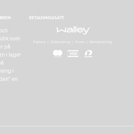
EBBEN
BETALNINGSSÄTT
 och
utik som
er på
n i lager
på
ing i
ndan” en