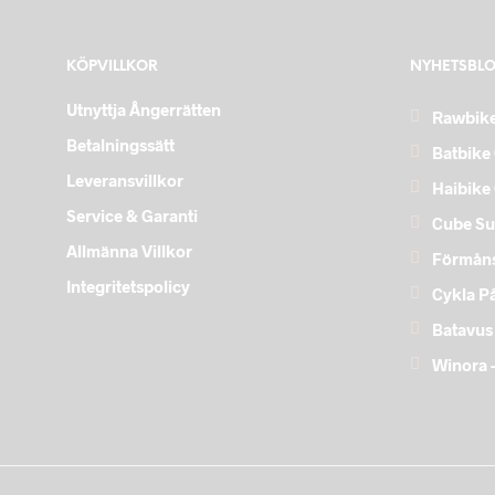
KÖPVILLKOR
NYHETSBL
Utnyttja Ångerrätten
Rawbike
Betalningssätt
Batbike 
Leveransvillkor
Haibike
Service & Garanti
Cube Su
Allmänna Villkor
Förmåns
Integritetspolicy
Cykla P
Batavus
Winora –