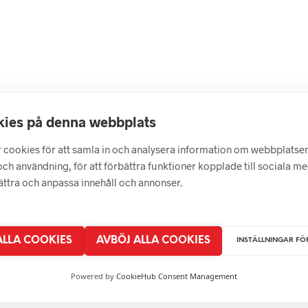
här
ven
alternativen
alternativen
produkten
kan
kan
n
har
väljas
väljas
flera
på
på
varianter.
idan
produktsidan
produktsidan
.
De
olika
ies på denna webbplats
alternativen
ven
kan
 cookies för att samla in och analysera information om webbplatse
väljas
ch användning, för att förbättra funktioner kopplade till sociala m
på
bättra och anpassa innehåll och annonser.
produktsidan
idan
 ALLA COOKIES
AVBÖJ ALLA COOKIES
INSTÄLLNINGAR FÖ
Powered by
CookieHub Consent Management